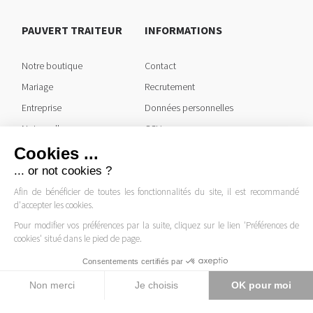
PAUVERT TRAITEUR
INFORMATIONS
Notre boutique
Contact
Mariage
Recrutement
Entreprise
Données personnelles
Notre salle
CGV
Plateaux repas
Mentions légales
Cookies ...
... or not cookies ?
Afin de bénéficier de toutes les fonctionnalités du site, il est recommandé
SUIVEZ-NOUS
d'accepter les cookies.
Pour modifier vos préférences par la suite, cliquez sur le lien 'Préférences de
cookies' situé dans le pied de page.
Modifier les cookies
Consentements certifiés par
Non merci
Je choisis
OK pour moi
Axeptio consent